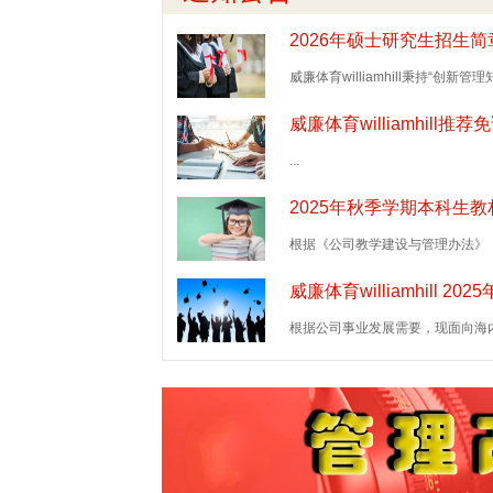
2026年硕士研究生招生简
威廉体育williamhill秉持“创新管
威廉体育williamhil
...
2025年秋季学期本科生
根据《公司教学建设与管理办法》，公
威廉体育williamhill
根据公司事业发展需要，现面向海内