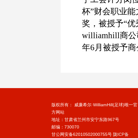
杯”财会职业
奖，被授予“优
williamh
年
6
月被授予商
版权所有： 威廉希尔·WilliamHill(足球)唯一官
方网站
地址：甘肃省兰州市安宁东路967号
邮编：730070
甘公网安备62010502000755号
陇ICP备