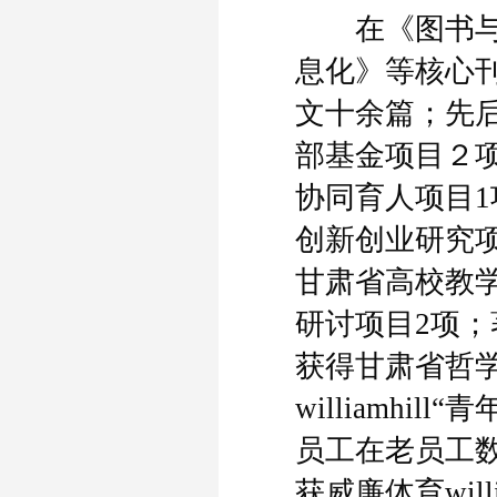
在《图书与情
息化》等核心
文十余篇；先
部基金项目２
协同育人项目
1
创新创业研究
甘肃省高校教
研讨项目
2
项；
获得甘肃省哲
williamh
员工在老员工
获威廉体育wil