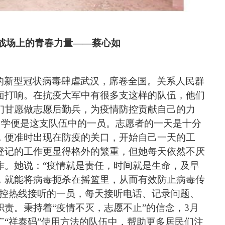
战场上的青春力量――蔡心如
的新型冠状病毒肆虐武汉，席卷全国。关系人民群
面打响。在抗疫大军中有很多支这样的队伍，他们
们甘愿做志愿后勤兵，为疫情防控贡献自己的力
同学便是
这支
队伍中的一员。
志愿者的一天是十分
，便准时出现在防疫的关口，开始自己一天的工
登记的工作更显得格外的繁重，但她每天
依然
不厌
作。她说：
“疫情就是责任，时间就是生命，及早
，就能将病毒扼杀在摇篮里，从而有效防止病毒传
控热线接听的一员，每天接听电话、记录问题、
职责。秉持着
“疫情不灭，志愿不止”的信念，3
月
广
“祥泰码”使用方法的队伍中，帮助更多居民们注