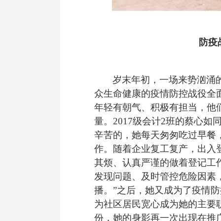
防疫
岁末年初，一场来势汹涌
众生命健康的疫情防控战役全
年轻有朝气、积极有担当，他
量。
2017级会计2班的蔡心如
辛苦的，她
每天匆匆吃过早餐
作。随着企业复工复产，出入
其烦、认真严谨的做着登记工
发现问题、及时管控危险因素
播。”
之后
，她又成为了疫情防
为社区居民宽心成为她的主要
份，
她的身影再一次出现在推