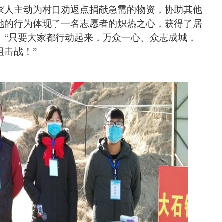
家人主动为村口劝返点
捐献
急需的物资，
协
助其他
她的行为体现了一名志愿者的炽热之心，获得了居
：
“只要大家都行动起来，万众一心、众志成城，
阻击战！”