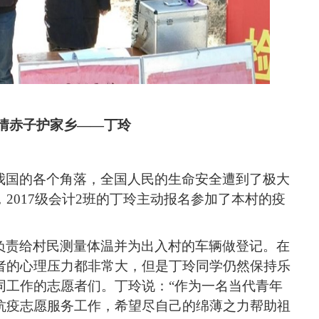
情赤子护家乡――丁玲
我国的各个角落，全国人民的生命
安全
遭到了极大
，
2017级会计2班的丁玲主动报名参加了
本村
的疫
负责给村民测量体温并
为出入村的车辆做
登记。
在
者
的
心理压力都非常大，但是丁玲
同学
仍然保持乐
同工作的志愿者
们
。丁玲说：
“作为一名当代青年
抗疫志愿服务工作，希望尽自己的绵薄之力帮助祖