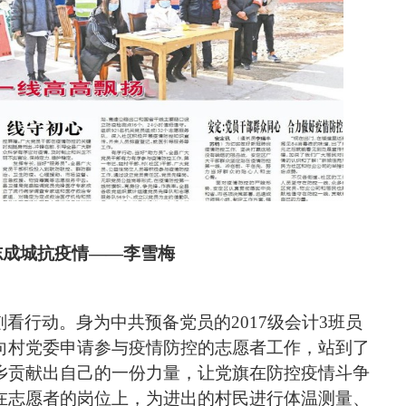
志成城抗疫情――李雪梅
刻看行动。身为中共预备党员的
2017级会计3班员
向村党委申请参与疫情防控的志愿者工作
，
站到了
乡贡献出自己的一份力量
，
让党旗在防控疫情斗争
在志愿者的岗位上，为进出的村民进行体温测量
、