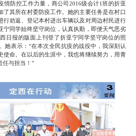
疫情防控工作力量，商公司
2016级会计1班的折亚
加了其所在村委防疫工作。
她的主要任务是在村口
进行劝返、登记本村进出车辆以及对周边村民进行
亚宁同学始终坚守岗位，认真执勤，即便天气恶劣
定西日
报
的版面上
刊登了
折亚宁
同学坚守岗位的照
。她表示
：
“在本次全民抗疫的
战役
中，我深刻认
史使命。在以后的生涯中，我也将继续努力，用青
责任与担当！
”