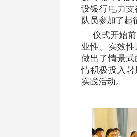
设银行电力支
队员参加了起
仪式开始前
业性、实效性
做出了情景式
情积极投入暑
实践活动。