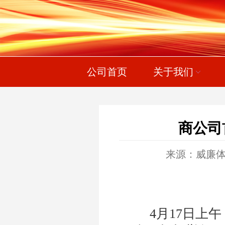
公司首页
关于我们
商公司
来源：威廉体育wi
4
月
17
日上午