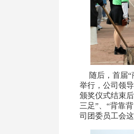
随后，首届“
举行，公司领导
颁奖仪式结束后
三足”、“背靠
司团委员工会这