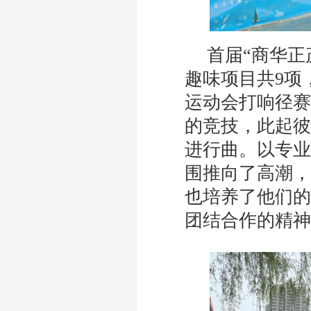
首届“商华正
趣味项目共
9
项
运动会打响径赛
的竞技，此起彼
进行曲。以专业
围推向了高潮，
也培养了他们的
团结合作的精神