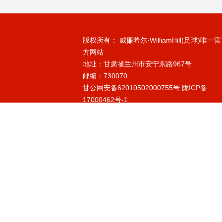
版权所有： 威廉希尔·WilliamHill(足球)唯一官
方网站
地址：甘肃省兰州市安宁东路967号
邮编：730070
甘公网安备62010502000755号
陇ICP备
17000462号-1