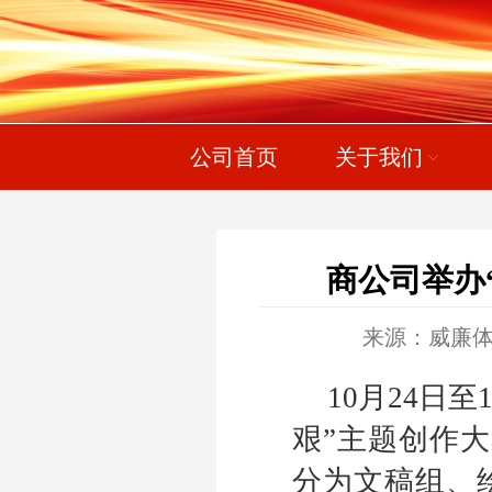
公司首页
关于我们
商公司举办
来源：威廉体育wi
10
月
24
日至
艰”主题创作
分为文稿组、