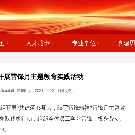
伍
人才培养
专业学位
党建
开展雷锋月主题教育实践活动
amhill
发布时间：2024-04-12
浏览次数：
组织开展
“
共建爱心师大
，
续写雷锋精神
”雷锋月主题教
务
队
积极行动，组织
全体员工
学习雷锋、投身劳动、
神
。