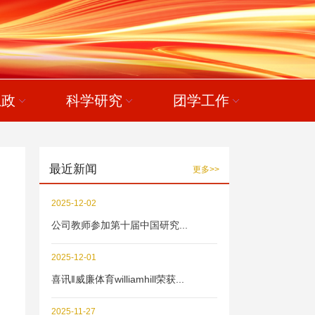
思政
科学研究
团学工作
最近新闻
更多>>
2025-12-02
公司教师参加第十届中国研究...
2025-12-01
喜讯‖威廉体育williamhill荣获...
2025-11-27