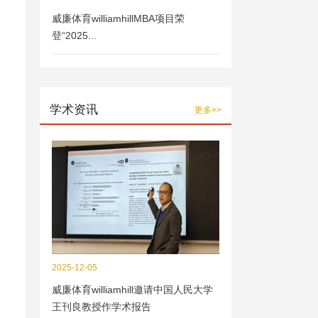
威廉体育williamhillMBA项目荣
登“2025...
学术资讯
更多>>
2025-12-05
威廉体育williamhill邀请中国人民大学
王刊良教授作学术报告