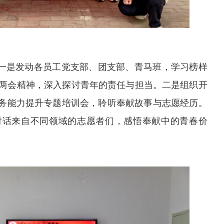
一是发动各员工党支部、团支部、青马班，学习榜样
4年两会精神，深入探讨青年的责任与担当。二是组织开
服务能力提升专题培训会，聆听奉献故事与志愿经历。
对话来自不同领域的志愿者们，感悟奉献中的青春价