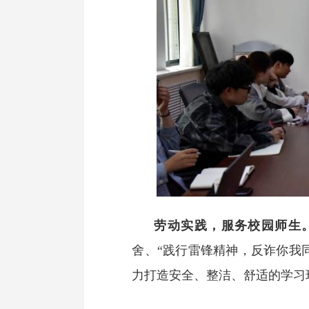
劳动实践，服务校园师生
舍、“践行雷锋精神，反诈你我
力打造安全、整洁、舒适的学习