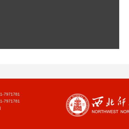
-7971781
-7971781
口