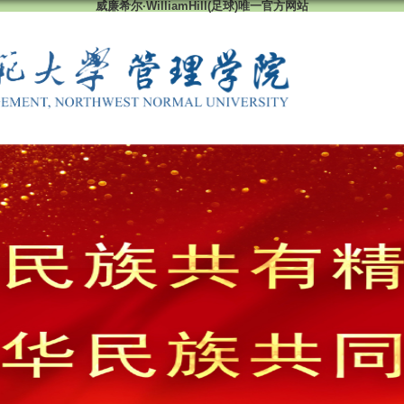
威廉希尔·WilliamHill(足球)唯一官方网站