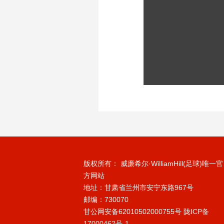
版权所有： 威廉希尔·WilliamHill(足球)唯一官
方网站
地址：甘肃省兰州市安宁东路967号
邮编：730070
甘公网安备62010502000755号
陇ICP备
17000462号-1