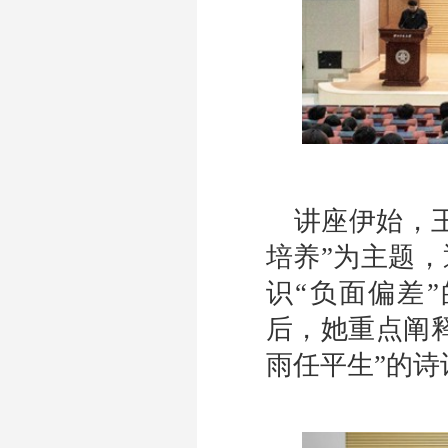
讲座伊始，
培养”为主题
，
识“负面偏差
后
，
她重点阐
雨任平生”的诗