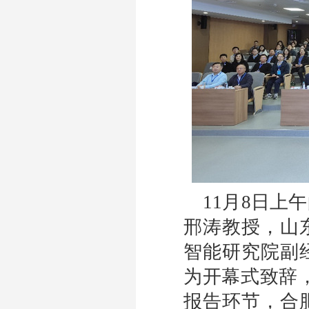
11
月
8
日上午
邢涛教授，山
智能研究院副
为开幕式致辞
报告环节，合