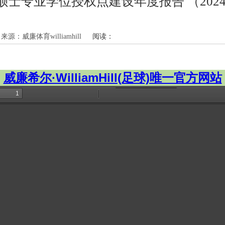
硕士专业学位授权点建设年度报告 （2024
来源：
威廉体育williamhill
阅读：