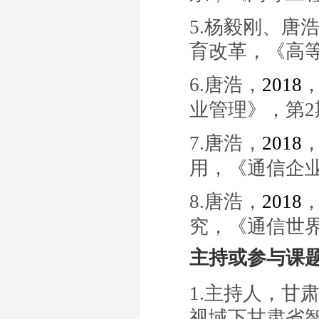
5.
杨毅刚、唐
育改革
，《
高
6.
唐浩，
20
18
业管理
》
，
第
2
7.
唐浩，
20
18
用
，《
通信企
8.
唐浩，
20
18
究
，《
通信世
主持或参与课
1.
主持人，甘
视域下甘肃省