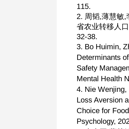
115.
2. 周韬
,
薄慧敏
,
省农业转移人口
32-38.
3. B
o
Huimin, Zh
Determinants of
Safety Manage
Mental Health N
4. Nie Wenjing, 
Loss Aversion 
Choice for Food
Psychology, 20