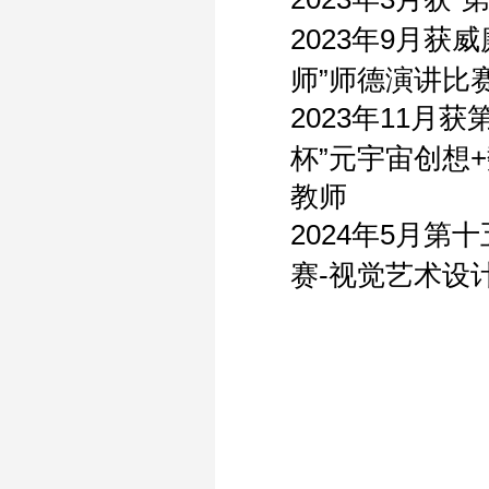
2
023
年
9
月获威廉
师”师德演讲比
2
023
年
1
1
月获
杯”元宇宙创想
+
教师
2
024
年
5
月第十
赛
-
视觉艺术设