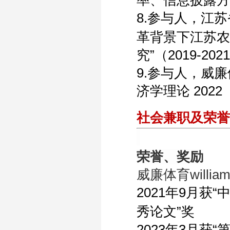
8
.
参与人，江苏
革背景下江苏农
究”（
2019-2021
9.
参与人，威廉体育
济学理论
2022
社会兼职及荣
荣誉、奖励
威廉体育willia
2
021
年
9
月获“
秀论文”奖
2
023
年
3
月获“