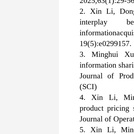
2025,63(1):29-56
2. Xin Li, Don
interplay be
information
acqui
19(5):
e0299157.
3. Minghui Xu
i
nformation
s
har
Journal of Pro
(SCI)
4. Xin Li, Mi
p
roduct
p
ricing
Journal of Opera
5. Xin Li, Min