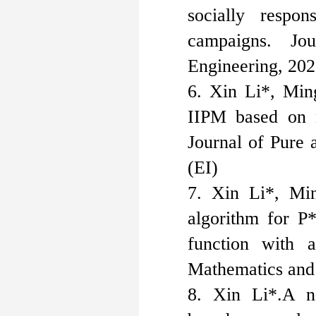
s
ocially
r
espon
c
ampaigns. Jo
Engineering
, 202
6. Xin Li*, Mi
IIPM based on n
Journal of Pure 
(EI)
7. Xin Li*, Mi
algorithm for P*
function with 
Mathematics and
8. Xin Li*.
A n