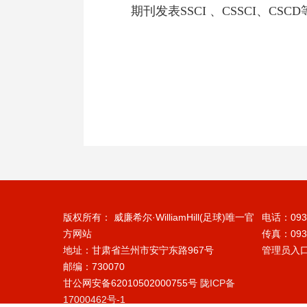
期刊发表SSCI 、CSSCI、CS
版权所有： 威廉希尔·WilliamHill(足球)唯一官
电话：0931
方网站
传真：0931
地址：甘肃省兰州市安宁东路967号
管理员入
邮编：730070
甘公网安备62010502000755号
陇ICP备
17000462号-1