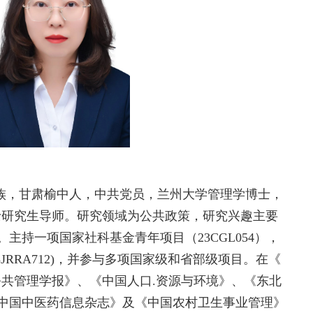
，汉族，甘肃榆中人，中共党员，兰州大学管理学博士，
教授，硕士研究生导师。研究领域为公共政策，研究兴趣主要
主持一项国家社科基金青年项目（23CGL054），
JRRA712)，并参与多项国家级和省部级项目。在《
ent》 、《公共管理学报》、《中国人口.资源与环境》、《东北
中国中医药信息杂志》及《中国农村卫生事业管理》