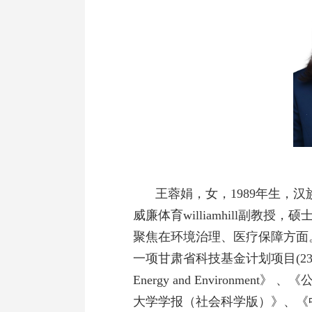
王蓉娟，女，
1989年生
威廉体育williamhill副
聚焦在环境治理、医疗保障方面。
一项甘肃省科技基金计划项目(23
Energy and Environm
大学学报（社会科学版）》、《