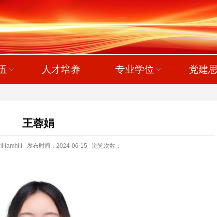
伍
人才培养
专业学位
党建
王蓉娟
amhill
发布时间：2024-06-15
浏览次数：