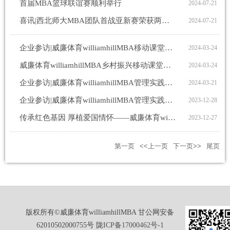
首届MBA篮球联谊赛顺利举行
2024-07-21
喜讯|西北师大MBA团队首战亚新赛荣获两项大奖
2024-07-21
企业参访|威廉体育williamhillMBA移动课堂走进甘肃5G联合创新中心
2024-03-24
威廉体育williamhillMBA乡村振兴移动课堂走进田间地头和社区
2024-03-24
企业参访|威廉体育williamhillMBA管理实践移动课堂走进白银高新区
2024-03-21
企业参访|威廉体育williamhillMBA管理实践移动课堂走进中电万维
2023-12-28
传承红色基因 厚植爱国情怀——威廉体育williamhillMBA红色教育移动课堂走进红色圣地会宁
2023-12-27
第一页
<<上一页
下一页>>
尾页
版权所有©
威廉体育williamhillMBA
甘公网安备
62010502000755号
陇ICP备17000462号-1