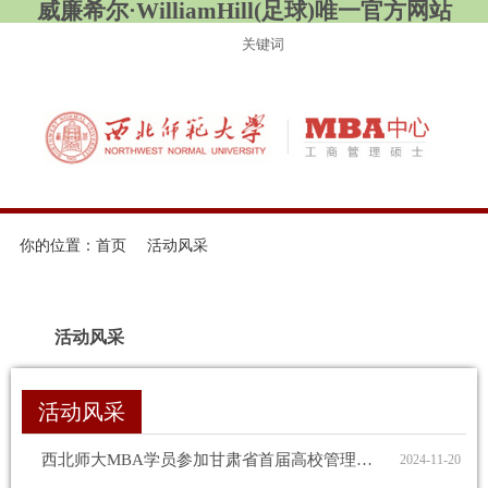
威廉希尔·WilliamHill(足球)唯一官方网站
你的位置：
首页
活动风采
活动风采
活动风采
西北师大MBA学员参加甘肃省首届高校管理类专业研究生足球赛
2024-11-20